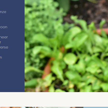
onze
roon
f
nneer
r
verse
an