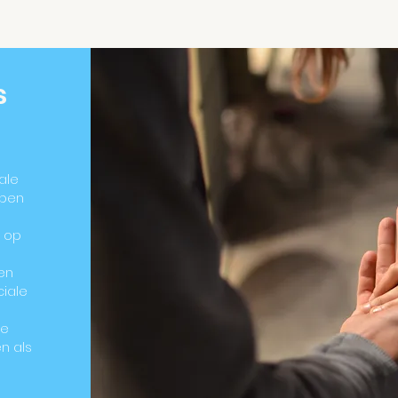
s
ale
bben
d
d op
e
en
ciale
je
n als