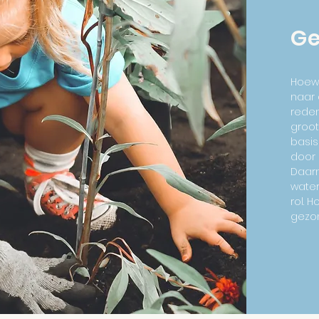
Ge
Hoew
naar 
reden
groot
basis
door 
Daarn
water
rol. 
gezo