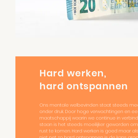
Hard werken,
hard ontspannen
Ons mentale welbevinden staat steeds me
onder druk. Door hoge verwachtingen en e
maatschappij waarin we continue in verbin
staan is het steeds moeilijker geworden om
rust te komen. Hard werken is goed maar al
niet net zo hard ontspannen is de kans groo