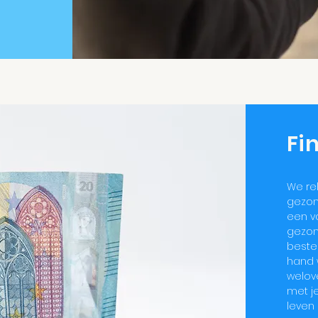
Fi
We rel
gezon
een v
gezon
beste
hand 
welov
met je
leven