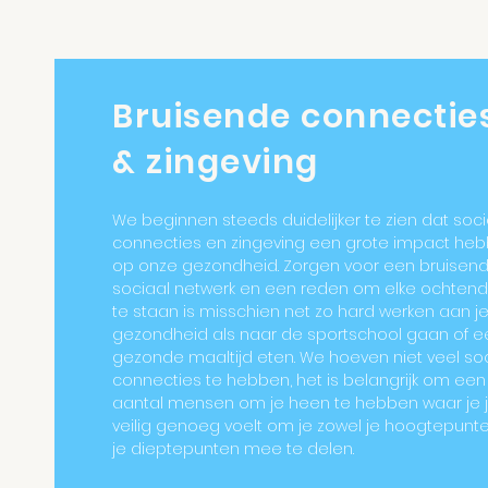
Bruisende connectie
& zingeving
We beginnen steeds duidelijker te zien dat soci
connecties en zingeving een grote impact he
op onze gezondheid. Zorgen voor een bruisen
sociaal netwerk en een reden om elke ochten
te staan is misschien net zo hard werken aan j
gezondheid als naar de sportschool gaan of e
gezonde maaltijd eten. We hoeven niet veel so
connecties te hebben, het is belangrijk om een
aantal mensen om je heen te hebben waar je 
veilig genoeg voelt om je zowel je hoogtepunte
je dieptepunten mee te delen.