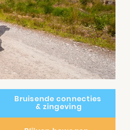
Bruisende connecties
& zingeving