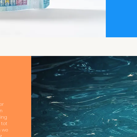
er
en
ding
 tot
s we
t