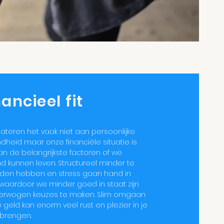
nancieel fit
ateren het vaak niet aan persoonlijke
dheid maar onze financiële situatie is
an de belangrijkste factoren of we
d kunnen leven. Structureel minder te
den hebben en stress gaan hand in
waardoor we minder goed in staat zijn
erwogen keuzes te maken. Slim omgaan
 geld kan enorm veel rust en plezier in je
 brengen.