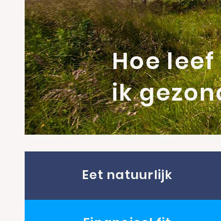
Hoe leef
ik gezon
Eet natuurlijk