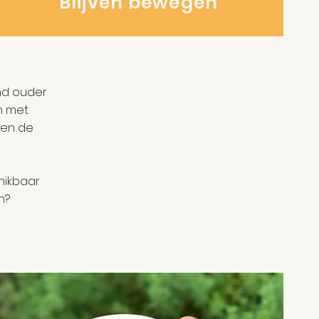
Blijven bewegen
nd ouder
n met
 en de
hikbaar
n?