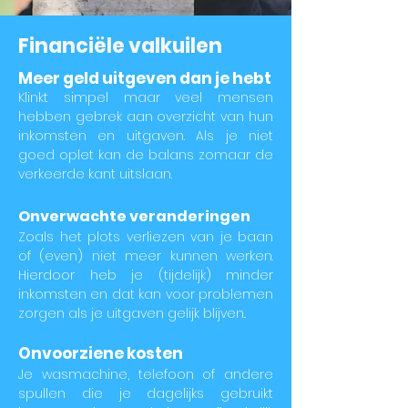
Financi​ële valkuilen
Meer geld uitgeven dan je hebt
Klinkt simpel maar veel mensen
hebben gebrek aan overzicht van hun
inkomsten en uitgaven. Als je niet
goed oplet kan de balans zomaar de
verkeerde kant uitslaan.
Onverwachte veranderingen
Zoals het plots verliezen van je baan
of (even) niet meer kunnen werken.
Hierdoor heb je (tijdelijk) minder
inkomsten en dat kan voor problemen
zorgen als je uitgaven gelijk blijven..
Onvoorziene kosten
Je wasmachine, telefoon of andere
spullen die je dagelijks gebruikt