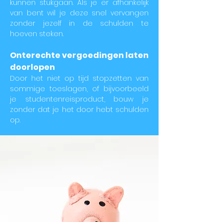
kunnen stukgaan. Als je er afhankelijk
van bent wil je deze snel vervangen
zonder jezelf in de schulden te
hoeven steken.
Onterechte vergoedingen laten
doorlopen
Door het niet op tijd stopzetten van
sommige toeslagen, of bijvoorbeeld
je studentenreisproduct, bouw je
zonder dat je het door hebt schulden
op.