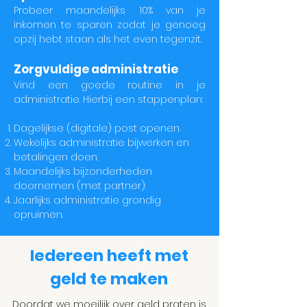
Probeer maandelijks 10% van je
inkomen te sparen zodat je genoeg
opzij hebt staan als het even tegenzit.
Zorgvuldige administratie
Vind een goede routine in je
administratie. Hierbij een stappenplan:
Dagelijkse (digitale) post openen.
Wekelijks administratie bijwerken en
betalingen doen.
Maandelijks bijzonderheden
doornemen (met partner).
Jaarlijks administratie grondig
opruimen.
Iedereen heeft met
geld te maken
Doordat we moeilijk over geld praten is