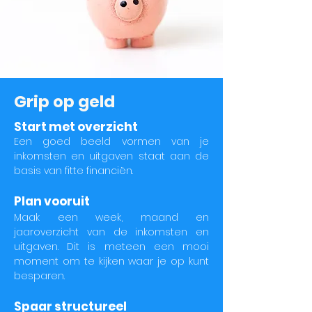
Grip op geld
Start met overzicht
Een goed beeld vormen van je
inkomsten en uitgaven staat aan de
basis van fitte financiën.
Plan vooruit
Maak een week, maand en
jaaroverzicht van de inkomsten en
uitgaven. Dit is meteen een mooi
moment om te kijken waar je op kunt
besparen.
Spaar structureel