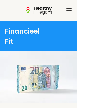
Financi​eel
Fit