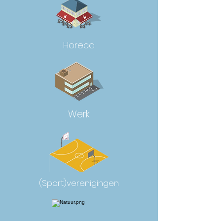
Horeca
Werk
(Sport)verenigingen