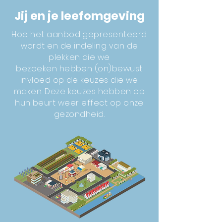
Jij en je leefomgeving
Hoe het aanbod gepresenteerd
wordt en de indeling van de
plekken die we
bezoeken hebben (on)bewust
invloed op de keuzes die we
maken. Deze keuzes hebben op
hun beurt weer effect op onze
gezondheid.